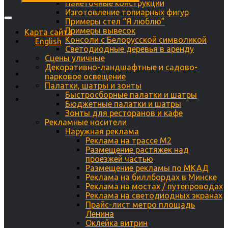
Пайеточные конструкции
Изготовление топиарных фигур
Примеры стел “Я люблю”
Примеры вывесок
Карта сайта
Консоли с Белорусской символикой
English
Светодиодные деревья в аренду
Сцены уличные
Декоративно-ландшафтные и садово-
парковое освещение
Палатки, шатры и зонты
Быстросборные палатки и шатры
Бюджетные палатки и шатры
Зонты для ресторанов и кафе
Рекламные носители
Наружная реклама
Реклама на трассе М2
Размещение растяжек над
проезжей частью
Размещение рекламы по МКАД
Реклама на биллбордах в Минске
Реклама на мостах / путепроводах
Реклама на светодиодных экранах
Прайс-лист метро площадь
Ленина
Оклейка витрин