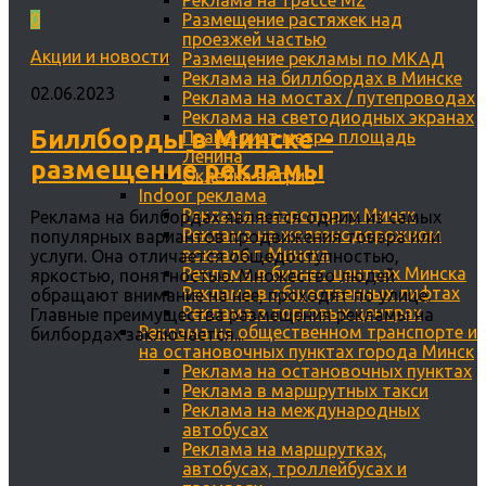
Реклама на трассе М2
0
Размещение растяжек над
проезжей частью
Акции и новости
Размещение рекламы по МКАД
Реклама на биллбордах в Минске
02.06.2023
Реклама на мостах / путепроводах
Реклама на светодиодных экранах
Биллборды в Минске –
Прайс-лист метро площадь
Ленина
размещение рекламы
Оклейка витрин
Indoor реклама
Реклама в аэропорту Минск
Реклама на билбордах является одним из самых
Реклама на железнодорожном
популярных вариантов продвижения товара или
вокзале г. Минска
услуги. Она отличается общедоступностью,
Реклама в бизнес-центрах Минска
яркостью, понятностью. Множество людей
Реклама в общественных лифтах
обращают внимание на нее, проходят по улице.
Реклама в торговых центрах
Главные преимущества размещения рекламы на
Реклама на общественном транспорте и
билбордах заключается...
на остановочных пунктах города Минск
Реклама на остановочных пунктах
Реклама в маршрутных такси
Реклама на международных
автобусах
Реклама на маршрутках,
автобусах, троллейбусах и