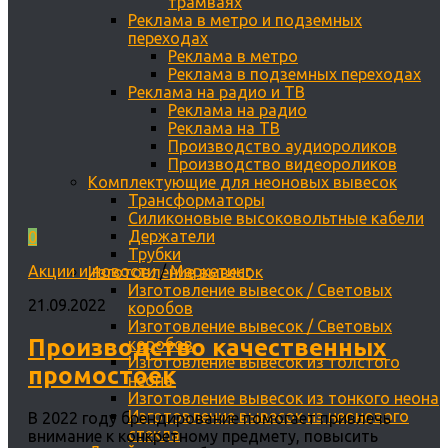
трамваях
Реклама в метро и подземных
переходах
Реклама в метро
Реклама в подземных переходах
Реклама на радио и ТВ
Реклама на радио
Реклама на ТВ
Производство аудиороликов
Производство видеороликов
Комплектующие для неоновых вывесок
Трансформаторы
Силиконовые высоковольтные кабели
Держатели
0
Трубки
Акции и новости
/
Маркетинг
Изготовление вывесок
Изготовление вывесок / Световых
21.09.2022
коробов
Изготовление вывесок / Световых
Производство качественных
коробов
Изготовление вывесок из толстого
промостоек
неона
Изготовление вывесок из тонкого неона
Изготовление вывесок из неонового
В 2022 году брендирование помогает привлечь
стекла
внимание к конкретному предмету, повысить