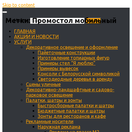
Skip to content
Метки:
Промостол мобильный
Найти:
ГЛАВНАЯ
АКЦИИ И НОВОСТИ
УСЛУГИ
Декоративное освещение и оформление
Пайеточные конструкции
Изготовление топиарных фигур
Примеры стел “Я люблю”
Примеры вывесок
Консоли с Белорусской символикой
Светодиодные деревья в аренду
Сцены уличные
Декоративно-ландшафтные и садово-
парковое освещение
Палатки, шатры и зонты
Быстросборные палатки и шатры
Бюджетные палатки и шатры
Зонты для ресторанов и кафе
Рекламные носители
Наружная реклама