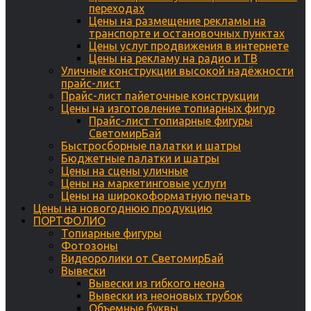
переходах
Цены на размещение рекламы на
транспорте и остановочных пунктах
Цены услуг продвижения в интернете
Цены на рекламу на радио и ТВ
Уличные конструкции высокой надёжности
прайс-лист
Прайс-лист пайеточные конструкции
Цены на изготовление топиарных фигур
Прайс-лист топиарные фигуры
СветомирБай
Быстросборные палатки и шатры
Бюджетные палатки и шатры
Цены на сцены уличные
Цены на маркетинговые услуги
Цены на широкоформатную печать
Цены на новогоднюю продукцию
ПОРТФОЛИО
Топиарные фигуры
Фотозоны
Видеоролики от СветомирБай
Вывески
Вывески из гибкого неона
Вывески из неоновых трубок
Объемные буквы